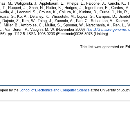
nas, M.
,
Waligorski, J.
,
Applebaum, E.
,
Phelps, L.
,
Falcone, J.
,
Kanchi, K.
,
T
, T.
,
Ruppert, J.
,
Shah, N.
,
Rotter, K.
,
Hodges, J.
,
Ingenthron, E.
,
Cordes, M.
walla, A.
,
Leonard, S.
,
Crouse, K.
,
Collura, K.
,
Kudrna, D.
,
Currie, J.
,
He, R.
,
Scara, G.
,
Ko, A.
,
Delaney, K.
,
Wissotski, M.
,
Lopez, G.
,
Campos, D.
,
Braidot
,
Dujmic, Z.
,
Kim, W.
,
Talag, J.
,
Zuccolo, A.
,
Fan, C.
,
Sebastian, A.
,
Kramer,
.
,
Miller, B.
,
Ambroise, C.
,
Muller, S.
,
Spooner, W.
,
Narechania, A.
,
Ren, L.
,
W
L.
,
Van Buren, P.
,
Vaughn, M. W.
(November 2009)
The B73 maize genome: co
56). pp. 1112-5. ISSN 1095-9203 (Electronic)0036-8075 (Linking)
This list was generated on
Fr
loped by the
School of Electronics and Computer Science
at the University of Sou