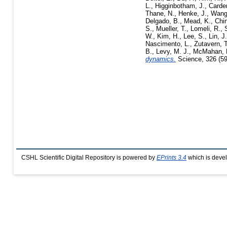
L.
,
Higginbotham, J.
,
Carde
Thane, N.
,
Henke, J.
,
Wang
Delgado, B.
,
Mead, K.
,
Chin
S.
,
Mueller, T.
,
Lomeli, R.
,
W.
,
Kim, H.
,
Lee, S.
,
Lin, J.
Nascimento, L.
,
Zutavern, T
B.
,
Levy, M. J.
,
McMahan, 
dynamics.
Science, 326 (59
CSHL Scientific Digital Repository is powered by
EPrints 3.4
which is deve