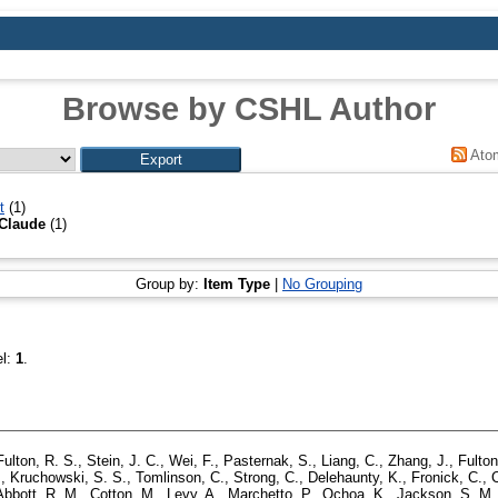
Browse by CSHL Author
Ato
t
(1)
Claude
(1)
Group by:
Item Type
|
No Grouping
el:
1
.
Fulton, R. S.
,
Stein, J. C.
,
Wei, F.
,
Pasternak, S.
,
Liang, C.
,
Zhang, J.
,
Fulton
.
,
Kruchowski, S. S.
,
Tomlinson, C.
,
Strong, C.
,
Delehaunty, K.
,
Fronick, C.
,
C
Abbott, R. M.
,
Cotton, M.
,
Levy, A.
,
Marchetto, P.
,
Ochoa, K.
,
Jackson, S. M.