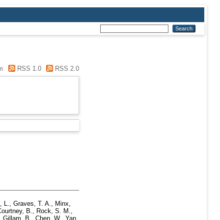
m
RSS 1.0
RSS 2.0
, L.
,
Graves, T. A.
,
Minx,
ourtney, B.
,
Rock, S. M.
,
,
Gillam, B.
,
Chen, W.
,
Yan,