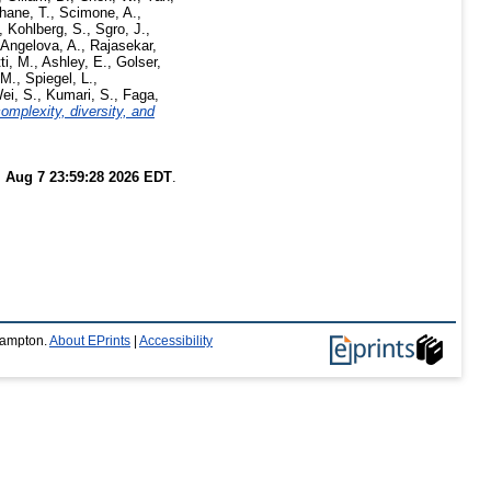
hane, T.
,
Scimone, A.
,
,
Kohlberg, S.
,
Sgro, J.
,
Angelova, A.
,
Rajasekar,
ti, M.
,
Ashley, E.
,
Golser,
 M.
,
Spiegel, L.
,
ei, S.
,
Kumari, S.
,
Faga,
mplexity, diversity, and
i Aug 7 23:59:28 2026 EDT
.
thampton.
About EPrints
|
Accessibility