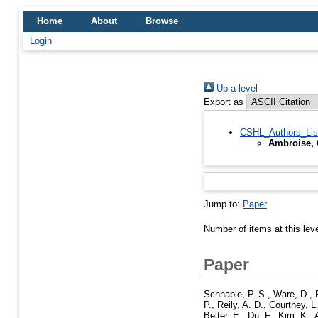
Home
About
Browse
Login
Up a level
Export as
CSHL_Authors_Lis
Ambroise, 
Jump to:
Paper
Number of items at this lev
Paper
Schnable, P. S.
,
Ware, D.
,
P.
,
Reily, A. D.
,
Courtney, L
Belter, E.
,
Du, F.
,
Kim, K.
,